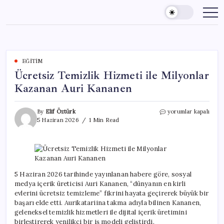
Skip
to
content
EĞITIM
Ücretsiz Temizlik Hizmeti ile Milyonlar
Kazanan Auri Kananen
Ücretsiz
By
Elif Öztürk
yorumlar kapalı
Temizlik
5 Haziran 2026
1 Min Read
Hizmeti
ile
Milyonlar
Kazanan
Auri
Kananen
5 Haziran 2026 tarihinde yayınlanan habere göre, sosyal
için
medya içerik üreticisi Auri Kananen, “dünyanın en kirli
evlerini ücretsiz temizleme” fikrini hayata geçirerek büyük bir
başarı elde etti. Aurikatariina takma adıyla bilinen Kananen,
geleneksel temizlik hizmetleri ile dijital içerik üretimini
birleştirerek yenilikçi bir iş modeli geliştirdi.