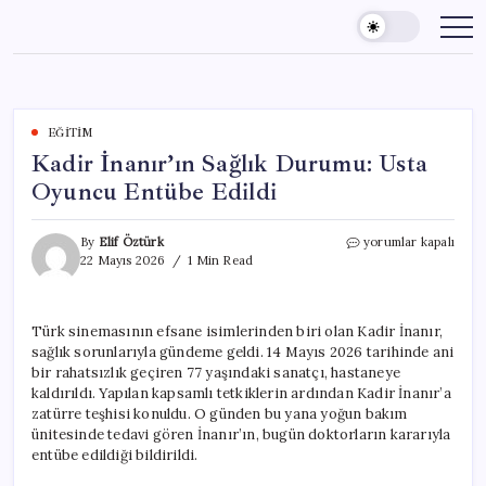
Skip
to
content
EĞITIM
Kadir İnanır’ın Sağlık Durumu: Usta
Oyuncu Entübe Edildi
Kadir
By
Elif Öztürk
yorumlar kapalı
İnanır’ın
22 Mayıs 2026
1 Min Read
Sağlık
Durumu:
Usta
Türk sinemasının efsane isimlerinden biri olan Kadir İnanır,
Oyuncu
sağlık sorunlarıyla gündeme geldi. 14 Mayıs 2026 tarihinde ani
Entübe
Edildi
bir rahatsızlık geçiren 77 yaşındaki sanatçı, hastaneye
için
kaldırıldı. Yapılan kapsamlı tetkiklerin ardından Kadir İnanır’a
zatürre teşhisi konuldu. O günden bu yana yoğun bakım
ünitesinde tedavi gören İnanır’ın, bugün doktorların kararıyla
entübe edildiği bildirildi.