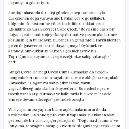
dayanışma gösteriyor.
Sondaj sahasında direnişi gündeme taşımak amacıyla
düzenlenen doğa yürüyüşüne katılan çevre gönüllüleri,
bölgenin ekosistemine yönelik tehditlere dikkat çekti.
Etkinlikte konuşan çevreci Goze Çiçek, “Böylesine eşsiz bir
doğada jeotermal projeye karşı durmak ve yaşam alanlarımızı
korumak için buradayız. Bu bir talan girişimidir. Farklı illerden
gelen doğaseverler olarak dayanışmayı büyütmek ve
kamuoyunun dikkatini Varto’ya çekmek istiyoruz.
Toprağımıza, suyumuza ve geleceğimize sahip çıkacağız”
dedi.
Bingöl Çevre Derneği Üyesi Cuma Karaaslan da ekolojik
dengenin korunmasının hayati bir mesele olduğunu vurguladı.
Karaaslan, “Doğamıza sahip çıkmazsak, yarın
yaşayabileceğimiz alanları kaybederiz. Bu nedenle çevre
tahribatına karşı durmaya ve halkımızla birlikte mücadele
etmeye devam edeceğiz” şeklinde konuştu.
Yürüyüş sonrası yapılan basın açıklamalarının ardından,
katılımcılar JES sondaj projesinin yapılması planlanan alan
çevresinde bir yürüyüş gerçekleştirdi. “Doğama dokunma” ve
“Suyuma, toprağıma sahip çıkıyorum” sloganlarıyla tepkilerini