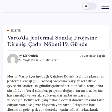
Skip
to
content
EĞITIM
Varto’da Jeotermal Sondaj Projesine
Direniş: Çadır Nöbeti 19. Günde
Varto’da
By
Elif Öztürk
yorumlar kapalı
Jeotermal
22 Mayıs 2026
1 Min Read
Sondaj
Projesine
Direniş:
Muş’un Varto ilçesine bağlı Çalıdere Köyü kırsalında planlanan
Çadır
jeotermal enerji (JES) sondaj projesine karşı yerel halk ve
Nöbeti
19.
çevre aktivistleri, 19 gündür çadır nöbeti tutarak direnişlerini
Günde
sürdürüyor. Yerel sakinler, projenin doğaya, tarım arazilerine,
için
hayvancılığa ve yer altı su kaynaklarına büyük zararlar
vereceğini belirterek, çalışmaların derhal durdurulmasını talep
ediyor. Varto ve çevre köylerin yanı sıra Türkiye’nin batı
illerinden gelen pek çok destekçi, çadır nöbetine katılarak