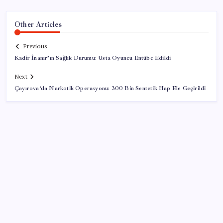
Other Articles
Previous
Kadir İnanır’ın Sağlık Durumu: Usta Oyuncu Entübe Edildi
Next
Çayırova’da Narkotik Operasyonu: 300 Bin Sentetik Hap Ele Geçirildi
SON YAZILAR
Airbnb, ürün geliştirme süreçlerinde yapay zekayı