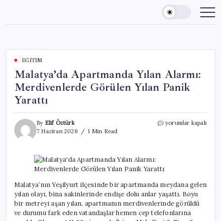
Skip
to
content
EĞITIM
Malatya’da Apartmanda Yılan Alarmı:
Merdivenlerde Görülen Yılan Panik
Yarattı
Malatya’da
By
Elif Öztürk
yorumlar kapalı
Apartmanda
7 Haziran 2026
1 Min Read
Yılan
Alarmı:
Merdivenlerde
Görülen
Yılan
Panik
Malatya’nın Yeşilyurt ilçesinde bir apartmanda meydana gelen
Yarattı
yılan olayı, bina sakinlerinde endişe dolu anlar yaşattı. Boyu
için
bir metreyi aşan yılan, apartmanın merdivenlerinde görüldü
ve durumu fark eden vatandaşlar hemen cep telefonlarına