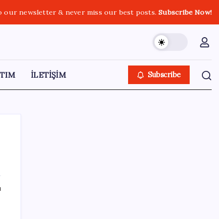
o our newsletter & never miss our best posts.
Subscribe Now!
TIM
İLETİŞİM
Subscribe
SON YAZILAR
ı
Resmen Meclis’e sunuldu: İşte 10 soruda
‘çerçeve yasa’ teklifi…