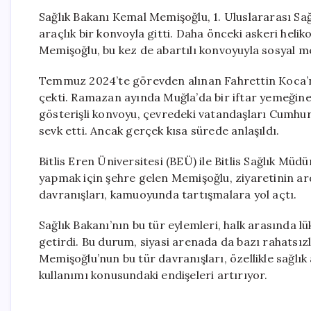
Sağlık Bakanı Kemal Memişoğlu, 1. Uluslararası Sağl
araçlık bir konvoyla gitti. Daha önceki askeri hel
Memişoğlu, bu kez de abartılı konvoyuyla sosyal me
Temmuz 2024’te görevden alınan Fahrettin Koca’nı
çekti. Ramazan ayında Muğla’da bir iftar yemeğine h
gösterişli konvoyu, çevredeki vatandaşları Cumhu
sevk etti. Ancak gerçek kısa sürede anlaşıldı.
Bitlis Eren Üniversitesi (BEÜ) ile Bitlis Sağlık Müd
yapmak için şehre gelen Memişoğlu, ziyaretinin ardı
davranışları, kamuoyunda tartışmalara yol açtı.
Sağlık Bakanı’nın bu tür eylemleri, halk arasında l
getirdi. Bu durum, siyasi arenada da bazı rahatsız
Memişoğlu’nun bu tür davranışları, özellikle sağlı
kullanımı konusundaki endişeleri artırıyor.