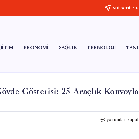
Subscribe t
ĞİTİM
EKONOMİ
SAĞLIK
TEKNOLOJİ
TANI
övde Gösterisi: 25 Araçlık Konvoyla
Sağlık
yorumlar kapal
Bakanı
Memişoğlu’nun
Gövde