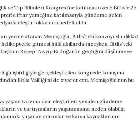
Gösterisi:
ık ve Tıp Bilimleri Kongresi’ne katılmak üzere Bitlis’e 25
25
ikopterle iftar yemeğine katılmasıyla gündeme gelen
Araçlık
dyada eleştiri oklarının hedefi oldu.
Konvoyla
Bitlis’te
n yerine atanan Memişoğlu, Bitlis’teki konvoyuyla dikkat
için
elikopterle gitmesi hâlâ akıllarda tazeyken, Bitlis’teki
rbaşkanı Recep Tayyip Erdoğan’ın geçtiğini düşünmeye
ürlüğü işbirliğiyle gerçekleştirilen kongrede konuşma
ndan Bitlis Valiliği’ni de ziyaret etti. Memişoğlu’nun bu
üks yaşam tarzına dair eleştirileri yeniden gündeme
lıkların ve tartışmaların yaşanmasına neden olabilir.
k alanında yaşanan sorunlar ve kamu kaynaklarının