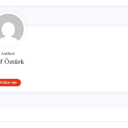
Author
if Öztürk
Follow Me