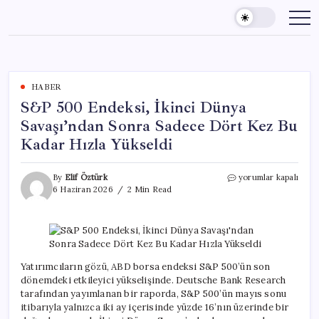
Skip
to
content
HABER
S&P 500 Endeksi, İkinci Dünya
Savaşı’ndan Sonra Sadece Dört Kez Bu
Kadar Hızla Yükseldi
S&P
By
Elif Öztürk
yorumlar kapalı
500
6 Haziran 2026
2 Min Read
Endeksi,
İkinci
Dünya
Savaşı’ndan
Sonra
Sadece
Yatırımcıların gözü, ABD borsa endeksi S&P 500’ün son
Dört
dönemdeki etkileyici yükselişinde. Deutsche Bank Research
Kez
tarafından yayımlanan bir raporda, S&P 500’ün mayıs sonu
Bu
itibarıyla yalnızca iki ay içerisinde yüzde 16’nın üzerinde bir
Kadar