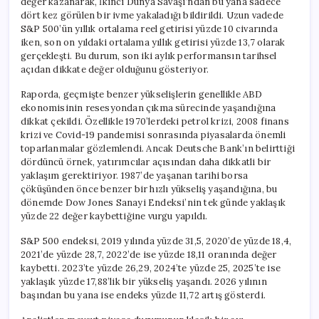
değer kazanarak, İkinci Dünya Savaşı’ndan bu yana sadece
Hızla
dört kez görülen bir ivme yakaladığı bildirildi. Uzun vadede
Yükseldi
için
S&P 500’ün yıllık ortalama reel getirisi yüzde 10 civarında
iken, son on yıldaki ortalama yıllık getirisi yüzde 13,7 olarak
gerçekleşti. Bu durum, son iki aylık performansın tarihsel
açıdan dikkate değer olduğunu gösteriyor.
Raporda, geçmişte benzer yükselişlerin genellikle ABD
ekonomisinin resesyondan çıkma sürecinde yaşandığına
dikkat çekildi. Özellikle 1970’lerdeki petrol krizi, 2008 finans
krizi ve Covid-19 pandemisi sonrasında piyasalarda önemli
toparlanmalar gözlemlendi. Ancak Deutsche Bank’ın belirttiği
dördüncü örnek, yatırımcılar açısından daha dikkatli bir
yaklaşım gerektiriyor. 1987’de yaşanan tarihi borsa
çöküşünden önce benzer bir hızlı yükseliş yaşandığına, bu
dönemde Dow Jones Sanayi Endeksi’nin tek günde yaklaşık
yüzde 22 değer kaybettiğine vurgu yapıldı.
S&P 500 endeksi, 2019 yılında yüzde 31,5, 2020’de yüzde 18,4,
2021’de yüzde 28,7, 2022’de ise yüzde 18,11 oranında değer
kaybetti. 2023’te yüzde 26,29, 2024’te yüzde 25, 2025’te ise
yaklaşık yüzde 17,88’lik bir yükseliş yaşandı. 2026 yılının
başından bu yana ise endeks yüzde 11,72 artış gösterdi.