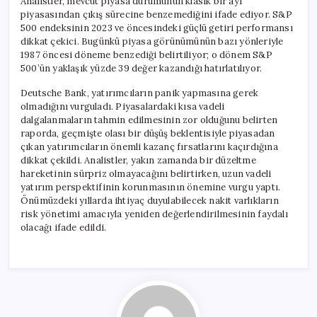
Analistler, mevcut piyasa durumunun klasik bir ayı
piyasasından çıkış sürecine benzemediğini ifade ediyor. S&P
500 endeksinin 2023 ve öncesindeki güçlü getiri performansı
dikkat çekici. Bugünkü piyasa görünümünün bazı yönleriyle
1987 öncesi döneme benzediği belirtiliyor; o dönem S&P
500’ün yaklaşık yüzde 39 değer kazandığı hatırlatılıyor.
Deutsche Bank, yatırımcıların panik yapmasına gerek
olmadığını vurguladı. Piyasalardaki kısa vadeli
dalgalanmaların tahmin edilmesinin zor olduğunu belirten
raporda, geçmişte olası bir düşüş beklentisiyle piyasadan
çıkan yatırımcıların önemli kazanç fırsatlarını kaçırdığına
dikkat çekildi. Analistler, yakın zamanda bir düzeltme
hareketinin sürpriz olmayacağını belirtirken, uzun vadeli
yatırım perspektifinin korunmasının önemine vurgu yaptı.
Önümüzdeki yıllarda ihtiyaç duyulabilecek nakit varlıkların
risk yönetimi amacıyla yeniden değerlendirilmesinin faydalı
olacağı ifade edildi.