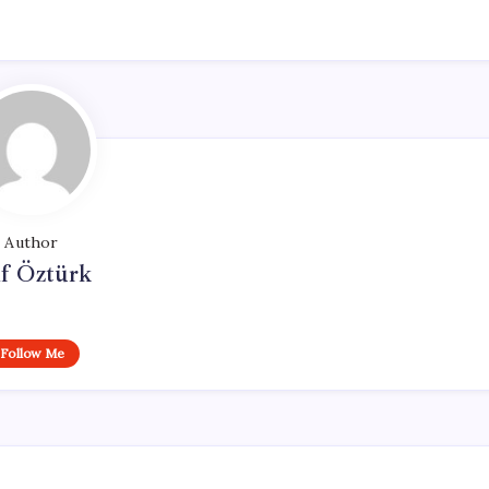
Author
if Öztürk
Follow Me