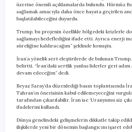
üzerine önemli açıklamalarda bulundu. Hürmüz Boğa
sağlamak amacıyla daha önce hayata geçirilen anc
başlatılabileceğini duyurdu.
Trump, bu projenin özellikle bölgedeki krizlerle d
sağlamayı hedeflediğini ifade etti. Ayrıca enerji ma
süreliğine kaldıracağım” şeklinde konuştu.
İran’a yönelik sert eleştirilerde de bulunan Tru
belirtti. “İran’daki sertlik yanlısı liderler geri a
devam edeceğim” dedi.
Beyaz Saray’da düzenlediği basın toplantısında İ
Tahran’ın önerisinin kabul edilemeyeceğini vurgul
tarafından çıkarılabilir. İran ise ‘Uranyumu siz çık
ifadelerini kullandı.
Dünya genelindeki gelişmelerin dikkatle takip edil
ilişkilerde yeni bir dönemin başlangıcını işaret edeb