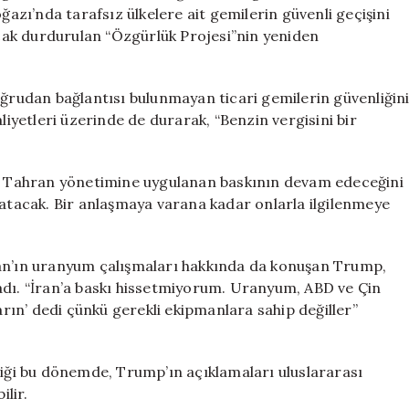
Tekrar
zı’nda tarafsız ülkelere ait gemilerin güvenli geçişini
Başlatılıyor
ak durdurulan “Özgürlük Projesi”nin yeniden
için
oğrudan bağlantısı bulunmayan ticari gemilerin güvenliğin
liyetleri üzerinde de durarak, “Benzin vergisini bir
mp, Tahran yönetimine uygulanan baskının devam edeceğini
dım atacak. Bir anlaşmaya varana kadar onlarla ilgilenmeye
ran’ın uranyum çalışmaları hakkında da konuşan Trump,
adı. “İran’a baskı hissetmiyorum. Uranyum, ABD ve Çin
arın’ dedi çünkü gerekli ekipmanlara sahip değiller”
diği bu dönemde, Trump’ın açıklamaları uluslararası
ilir.