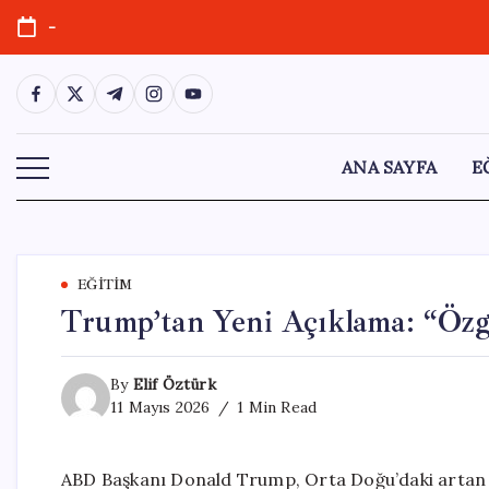
Skip
-
to
content
https://www.facebook.com/
https://twitter.com/
https://t.me/
https://www.instagram.com/
https://youtube.com/
ANA SAYFA
E
EĞITIM
Trump’tan Yeni Açıklama: “Özgü
By
Elif Öztürk
11 Mayıs 2026
1 Min Read
ABD Başkanı Donald Trump, Orta Doğu’daki artan g