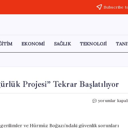
Subscribe t
ĞİTİM
EKONOMİ
SAĞLIK
TEKNOLOJİ
TANI
rlük Projesi” Tekrar Başlatılıyor
Trump’tan
yorumlar kapal
Yeni
Açıklama:
“Özgürlük
Projesi”
erilimler ve Hürmüz Boğazı’ndaki güvenlik sorunları