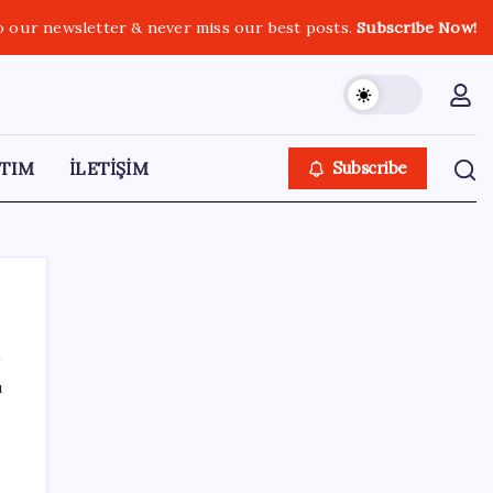
o our newsletter & never miss our best posts.
Subscribe Now!
TIM
İLETİŞİM
Subscribe
ı
SON YAZILAR
Resmen Meclis’e sunuldu: İşte 10 soruda
‘çerçeve yasa’ teklifi…