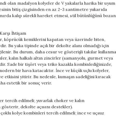
ndi olan madalyon kolyeler de V yakalarla harika bir uyum
tesinin bitiş çizgisinden en az 2-3 santimetre yukarıda
ınırda kalıp sürekli hareket etmesi, stil bütünlüğünü bozan
 Karşı İhtişam
ar, köprücük kemiklerini kapatan veya üzerinde biten,
r. Bu yaka tipinde açık bir dekolte alanı olmadığı için
gilenir. Bu durum, daha cesur ve gösterişli takılar kullanm
ler, kalın halkalı altın zincirler (samanyolu, gurmet veya
dir. Sade bir tişört veya triko kazakla kombinlediğinizde,
modern bir hava katacaktır. İnce ve küçük uçlu kolyeler,
 etkisini yitirir. Bu nedenle, kumaşın sadeliğini kıracak
a estetik bir sonuç verir.
r tercih edilmeli; yuvarlak choker ve kalın
gösterir, dekolte açısını destekler).
e çoklu kolye kombinleri tercih edilmeli; ince ve uçsuz