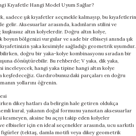
Kolye
Seçimi:
 sadece şık kıyafetler seçmekle kalmayıp, bu kıyafetleri
Hangi
elir. Aksesuarlar arasında, kadınların stilini ve
Kıyafetle
ç kuşkusuz altın kolyelerdir. Doğru altın kolye,
Hangi
Model
boyun bölgenizi vurgular ve sade bir elbiseyi anında şık
Uyum
rı, kıyafetinizin yaka kesimiyle sağladığı geometrik uyumdur.
Sağlar?
kabilirken, doğru bir yaka-kolye kombinasyonu sıradan bir
için
na dönüştürebilir. Bu rehberde; V yaka, dik yaka,
i inceleyecek, hangi yaka tipine hangi altın kolye
da keşfedeceğiz. Gardırobunuzdaki parçaları en doğru
tmanın yollarını öğrenin.
esi
rken dikey hatları da belirgin hale getiren oldukça
önemli kural, yakanın doğal formunu yansıtan aksesuarlar
i kesmeyen, aksine bu açıyı takip eden kolyeler
 elbiseler için en ideal seçenekler arasında, ucu sarkıtlı
 figürler (tektaş, damla motifi veya dikey geometrik