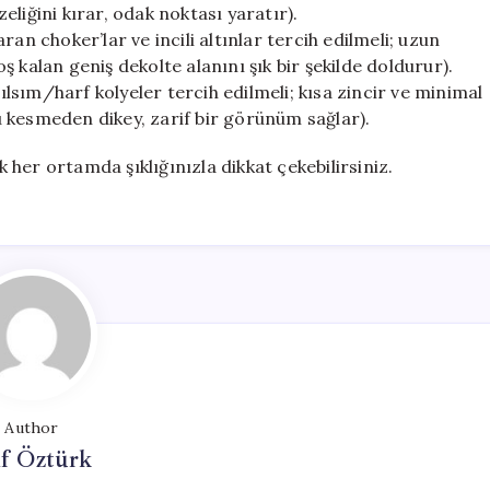
liğini kırar, odak noktası yaratır).
an choker’lar ve incili altınlar tercih edilmeli; uzun
 kalan geniş dekolte alanını şık bir şekilde doldurur).
tılsım/harf kolyeler tercih edilmeli; kısa zincir ve minimal
 kesmeden dikey, zarif bir görünüm sağlar).
k her ortamda şıklığınızla dikkat çekebilirsiniz.
Author
if Öztürk