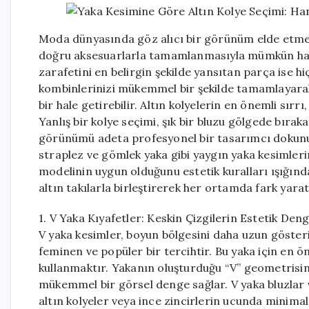
Moda dünyasında göz alıcı bir görünüm elde etmek,
doğru aksesuarlarla tamamlanmasıyla mümkün hale g
zarafetini en belirgin şekilde yansıtan parça ise hi
kombinlerinizi mükemmel bir şekilde tamamlayarak 
bir hale getirebilir. Altın kolyelerin en önemli sır
Yanlış bir kolye seçimi, şık bir bluzu gölgede bıra
görünümü adeta profesyonel bir tasarımcı dokunuşu
straplez ve gömlek yaka gibi yaygın yaka kesimlerin
modelinin uygun olduğunu estetik kuralları ışığın
altın takılarla birleştirerek her ortamda fark yara
1. V Yaka Kıyafetler: Keskin Çizgilerin Estetik Deng
V yaka kesimler, boyun bölgesini daha uzun gösteri
feminen ve popüler bir tercihtir. Bu yaka için en 
kullanmaktır. Yakanın oluşturduğu “V” geometrisin
mükemmel bir görsel denge sağlar. V yaka bluzlar ve
altın kolyeler veya ince zincirlerin ucunda minimal