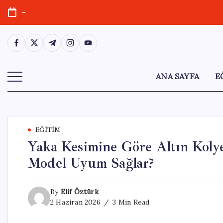
Skip
-
to
content
https://www.facebook.com/
https://twitter.com/
https://t.me/
https://www.instagram.com/
https://youtube.com/
ANA SAYFA
E
EĞITIM
Yaka Kesimine Göre Altın Kolye
Model Uyum Sağlar?
By
Elif Öztürk
2 Haziran 2026
3 Min Read