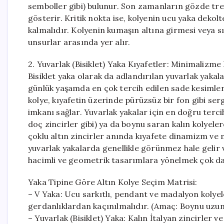
semboller gibi) bulunur. Son zamanların gözde tre
gösterir. Kritik nokta ise, kolyenin ucu yaka dekol
kalmalıdır. Kolyenin kumaşın altına girmesi veya s
unsurlar arasında yer alır.
2. Yuvarlak (Bisiklet) Yaka Kıyafetler: Minimalizme
Bisiklet yaka olarak da adlandırılan yuvarlak yakal
günlük yaşamda en çok tercih edilen sade kesimlerdi
kolye, kıyafetin üzerinde pürüzsüz bir fon gibi ser
imkanı sağlar. Yuvarlak yakalar için en doğru tercih
doç zincirler gibi) ya da boynu saran kalın kolyeler
çoklu altın zincirler anında kıyafete dinamizm ve 
yuvarlak yakalarda genellikle görünmez hale gelir ve
hacimli ve geometrik tasarımlara yönelmek çok dah
Yaka Tipine Göre Altın Kolye Seçim Matrisi:
– V Yaka: Ucu sarkıtlı, pendant ve madalyon kolyele
gerdanlıklardan kaçınılmalıdır. (Amaç: Boynu uzun 
– Yuvarlak (Bisiklet) Yaka: Kalın İtalyan zincirler v