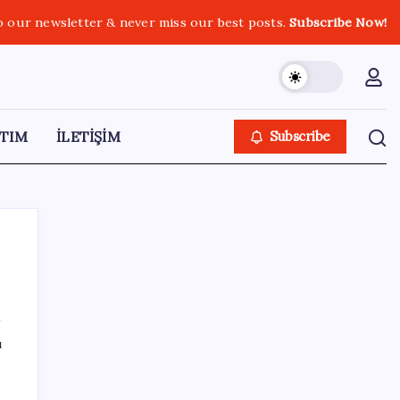
o our newsletter & never miss our best posts.
Subscribe Now!
TIM
İLETİŞİM
Subscribe
SON YAZILAR
ı
Resmen Meclis’e sunuldu: İşte 10 soruda
‘çerçeve yasa’ teklifi…