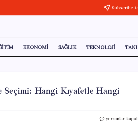
Subscribe t
ĞİTİM
EKONOMİ
SAĞLIK
TEKNOLOJİ
TANI
 Seçimi: Hangi Kıyafetle Hangi
Yaka
yorumlar kapal
Kesimine
Göre
Altın