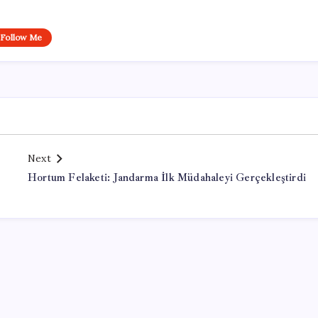
Follow Me
Next
Hortum Felaketi: Jandarma İlk Müdahaleyi Gerçekleştirdi
Office Lisans Satın Al