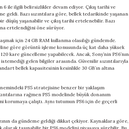
Donanımda
ile ilgili belirsizlikler devam ediyor. Çıkış tarihi ve
Azalma
e geldi. Bazı sızıntılara göre, bellek tedarikinde yaşanan
Olacak
 düşüş yaşanabilir ve çıkış tarihi ertelenebilir. Bazı
mı?
lına ertelendiğini öne sürüyor.
için
nu aşmak için 24 GB RAM kullanma olasılığı gündemde.
deline göre görüntü işleme konusunda üç kat daha yüksek
20 kare güncelleme yapabilecek. Ancak, Sony’nin PS6’nın
istemediği gelen bilgiler arasında. Güvenilir sızıntılarıyla
dart bellek kapasitesinin kesinlikle 30 GB’ın altına
emindeki PS5 stratejisine benzer bir yaklaşım
 sıkıntılarına rağmen PS5 modelinde büyük donanım
i korumaya çalıştı. Aynı tutumun PS6 için de geçerli
hazının da gündeme geldiği dikkat çekiyor. Kaynaklara göre,
k olarak taşınabilir bir PS6 modelini piyasaya sürebilir. Bu