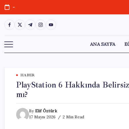
Skip
-
to
content
https://www.facebook.com/
https://twitter.com/
https://t.me/
https://www.instagram.com/
https://youtube.com/
ANA SAYFA
E
HABER
PlayStation 6 Hakkında Belirsi
mı?
By
Elif Öztürk
17 Mayıs 2026
2 Min Read