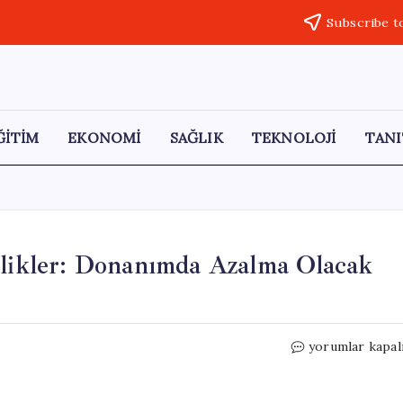
Subscribe t
ĞİTİM
EKONOMİ
SAĞLIK
TEKNOLOJİ
TANI
zlikler: Donanımda Azalma Olacak
PlayStation
yorumlar kapal
6
Hakkında
Belirsizlikler: