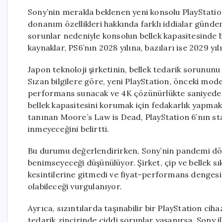
Sony’nin merakla beklenen yeni konsolu PlayStation 6 
donanım özellikleri hakkında farklı iddialar gündem
sorunlar nedeniyle konsolun bellek kapasitesinde bir
kaynaklar, PS6’nın 2028 yılına, bazıları ise 2029 yı
Japon teknoloji şirketinin, bellek tedarik sorunu
Sızan bilgilere göre, yeni PlayStation, önceki mo
performans sunacak ve 4K çözünürlükte saniyede 1
bellek kapasitesini korumak için fedakarlık yapmak 
tanınan Moore’s Law is Dead, PlayStation 6’nın stan
inmeyeceğini belirtti.
Bu durumu değerlendirirken, Sony’nin pandemi dön
benimseyeceği düşünülüyor. Şirket, çip ve bellek
kesintilerine gitmedi ve fiyat-performans dengesin
olabileceği vurgulanıyor.
Ayrıca, sızıntılarda taşınabilir bir PlayStation ci
tedarik zincirinde ciddi sorunlar yaşanırsa, Sony il