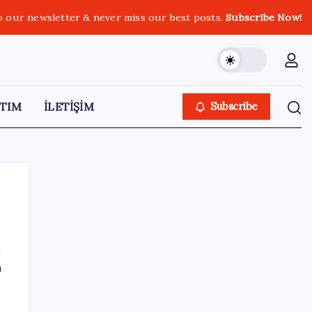
o our newsletter & never miss our best posts.
Subscribe Now!
TIM
İLETİŞİM
Subscribe
SON YAZILAR
ı
Resmen Meclis’e sunuldu: İşte 10 soruda
‘çerçeve yasa’ teklifi…